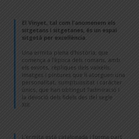
El Vinyet, tal com l’anomenem els
sitgetans i sitgetanes, és un espai
sitgetà per excel·lència
.
Una ermita plena d’història, que
comença a l’època dels romans, amb
els exvots, rèpliques dels vaixells,
imatges i pintures que li atorguen una
personalitat, sumptuositat i caràcter
únics, que han obtingut l’admiració i
la devoció dels fidels des del segle
XIII.
L’ermita està catalogada i forma part