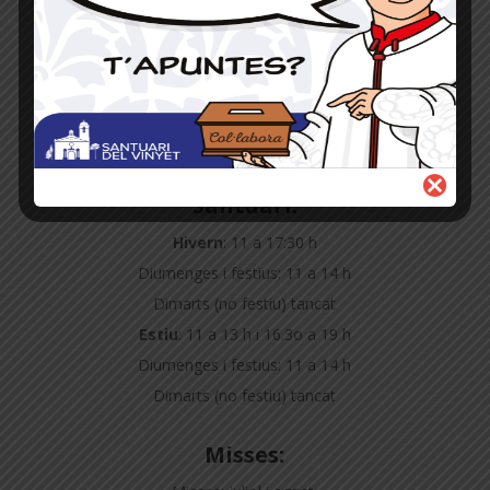
Horaris
Santuari:
Hivern
: 11 a 17:30 h
Diumenges i festius: 11 a 14 h
Dimarts (no festiu) tancat
Estiu
: 11 a 13 h i 16.3o a 19 h
Diumenges i festius: 11 a 14 h
Dimarts (no festiu) tancat
Misses: