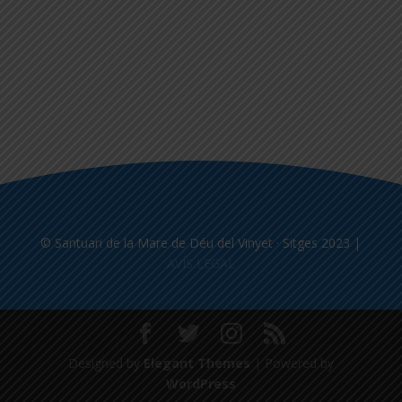
© Santuari de la Mare de Déu del Vinyet · Sitges 2023 |
AVÍS LEGAL
Designed by
Elegant Themes
| Powered by
WordPress