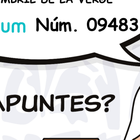
eig del Doctor Gaietà Benaprés, 43 · S