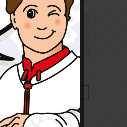
Enviar
=
4 + 3
itges