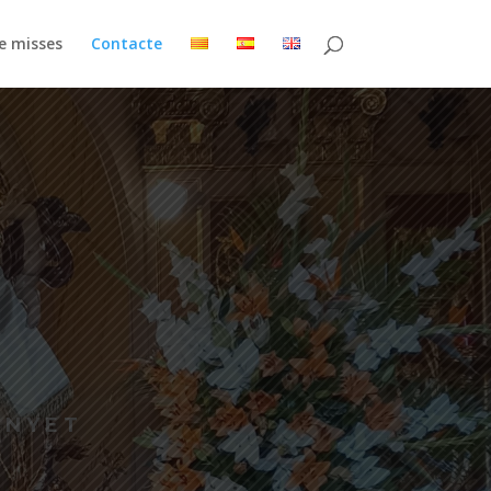
e misses
Contacte
INYET