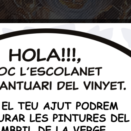
 o necessiteu ampliar informació podeu posar-vos e
93 894 01 23
info@santuarivinyetsitges.cat