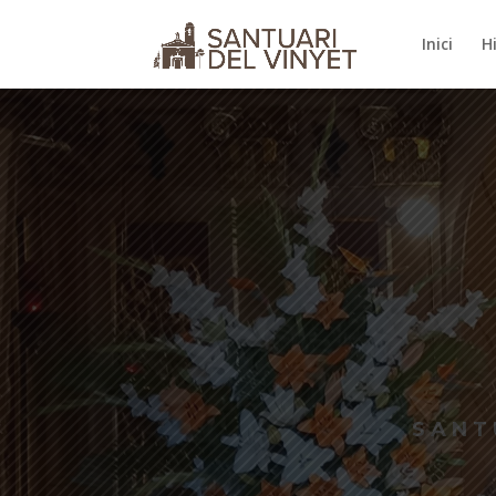
Inici
H
SANT